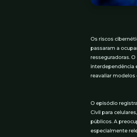
Os riscos cibernét
passaram a ocupar
resseguradoras. O
interdependência e
reavaliar modelos 
O episódio regist
Civil para celular
públicos. A preocu
especialmente rel