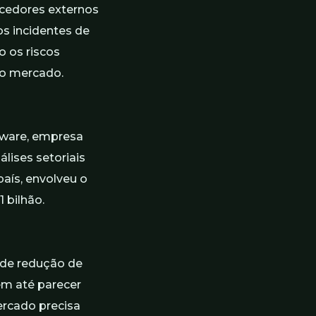
ecedores externos
s incidentes de
 os riscos
do mercado.
tware, empresa
lises setoriais
país, envolveu o
 bilhão.
 de redução de
em até parecer
ercado precisa