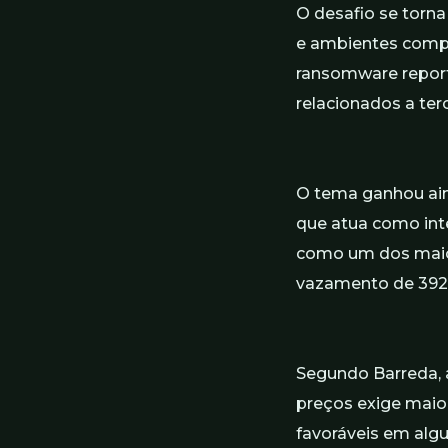
O desafio se torn
e ambientes compa
ransomware report
relacionados a te
O tema ganhou ain
que atua como inte
como um dos maiore
vazamento de 392 g
Segundo Barreda, 
preços exige maior
favoráveis em algu