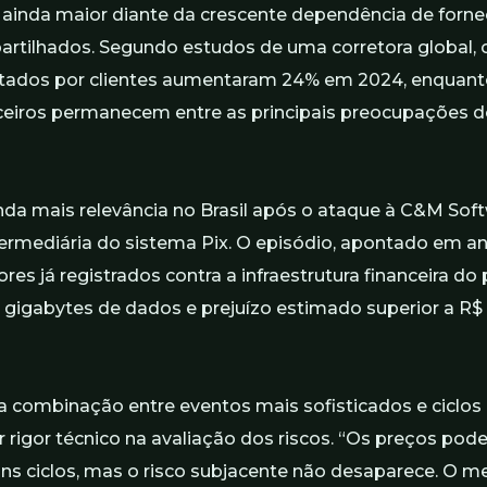
a ainda maior diante da crescente dependência de forn
rtilhados. Segundo estudos de uma corretora global, o
ados por clientes aumentaram 24% em 2024, enquanto
rceiros permanecem entre as principais preocupações 
da mais relevância no Brasil após o ataque à C&M Sof
rmediária do sistema Pix. O episódio, apontado em aná
s já registrados contra a infraestrutura financeira do 
igabytes de dados e prejuízo estimado superior a R$ 1
a combinação entre eventos mais sofisticados e ciclos
 rigor técnico na avaliação dos riscos. “Os preços pod
ns ciclos, mas o risco subjacente não desaparece. O m