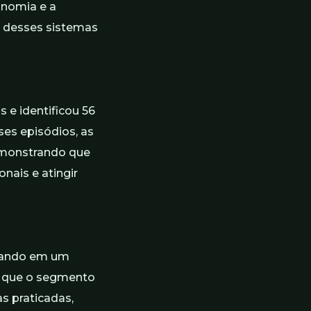
onomia e a
e desses sistemas
s e identificou 56
ses episódios, as
emonstrando que
nais e atingir
rando em um
m que o segmento
s praticadas,